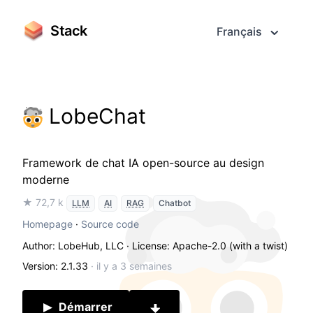
Stack
Français
LobeChat
Framework de chat IA open-source au design
moderne
★ 72,7 k
LLM
AI
RAG
Chatbot
Homepage
·
Source code
Author: LobeHub, LLC
· License: Apache-2.0 (with a twist)
Version: 2.1.33
·
il y a 3 semaines
Démarrer