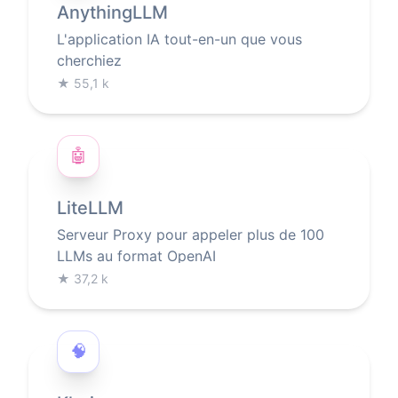
AnythingLLM
L'application IA tout-en-un que vous
cherchiez
★
55,1 k
🤖
LiteLLM
Serveur Proxy pour appeler plus de 100
LLMs au format OpenAI
★
37,2 k
🧠