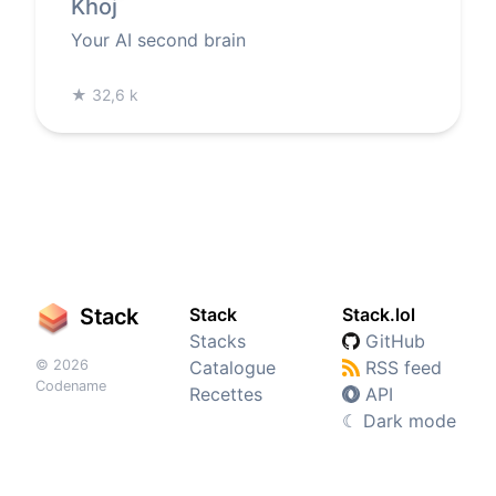
Khoj
Your AI second brain
★
32,6 k
Stack
Stack
Stack.lol
Stacks
GitHub
© 2026
Catalogue
RSS feed
Codename
Recettes
API
☾
Dark mode