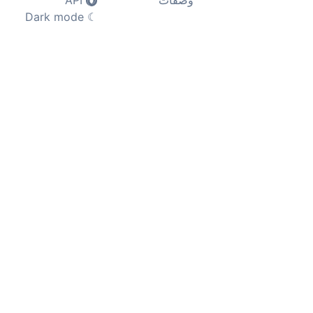
وصفات
API
Dark mode
☾