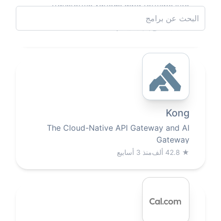
PhotoPrism
AI-Powered Photos App
★
39.3 ألف
منذ 3 أسابيع
Appsmith
أداة بناء داخلية
★
39.2 ألف
منذ 3 أسابيع