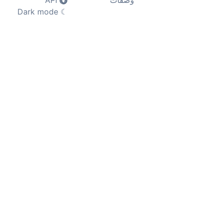
وصفات
API
Dark mode
☾