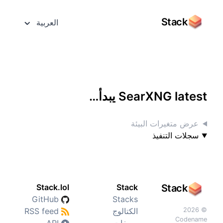
Stack
العربية
الوصول إليه بشاشة كاملة
SearXNG latest يبدأ…
عرض متغيرات البيئة
سجلات التنفيذ
Stack.lol
Stack
Stack
GitHub
Stacks
© 2026
الكتالوج
RSS feed
Codename