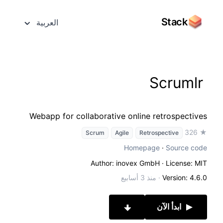
Stack
العربية
Scrumlr
Webapp for collaborative online retrospectives
★ 326
Scrum
Agile
Retrospective
Homepage
·
Source code
Author: inovex GmbH
· License: MIT
Version: 4.6.0
·
منذ 3 أسابيع
ابدأ الآن