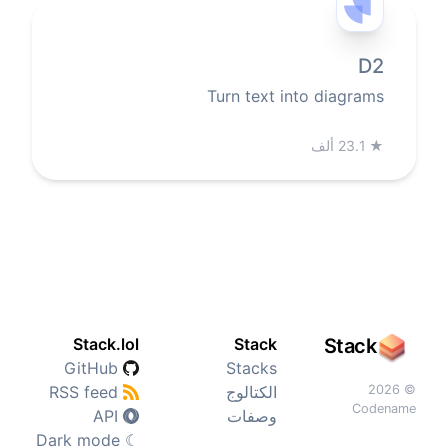
D2
Turn text into diagrams
★
23.1 ألف
Stack.lol
Stack
Stack
GitHub
Stacks
© 2026
الكتالوج
RSS feed
Codename
وصفات
API
Dark mode
☾