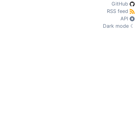
GitHub
RSS feed
API
Dark mode
☾