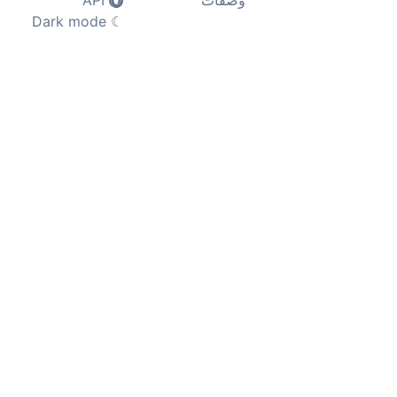
وصفات
API
Dark mode
☾