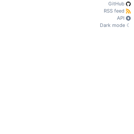
GitHub
RSS feed
API
Dark mode
☾