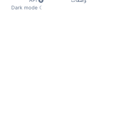
وصفات
API
Dark mode
☾