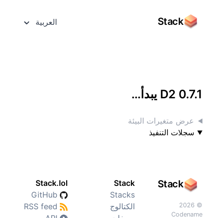
Stack
العربية
الوصول إليه بشاشة كاملة
D2 0.7.1 يبدأ…
عرض متغيرات البيئة
سجلات التنفيذ
Stack.lol
Stack
Stack
GitHub
Stacks
© 2026
الكتالوج
RSS feed
Codename