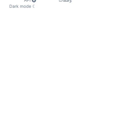
وصفات
API
Dark mode
☾