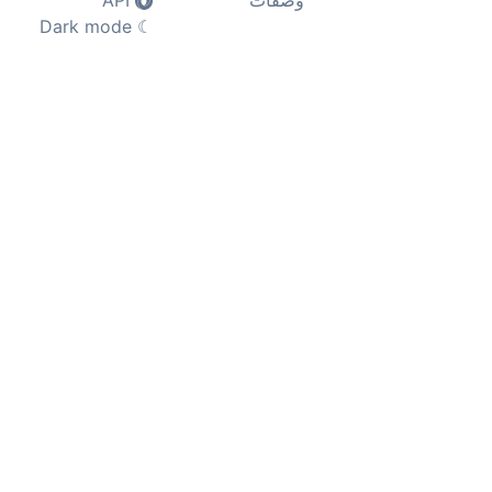
وصفات
API
Dark mode
☾