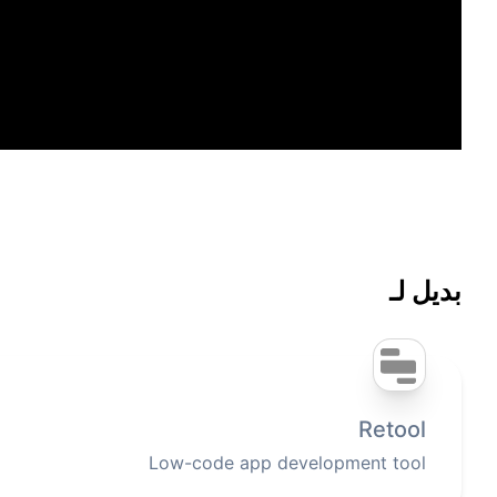
بديل لـ
Retool
Low-code app development tool