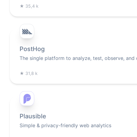
★
35,4 k
PostHog
The single platform to analyze, test, observe, and
★
31,8 k
Plausible
Simple & privacy-friendly web analytics