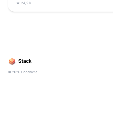
★
24,2 k
Stack
© 2026 Codename