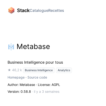
Stack
Catalogue
Recettes
Metabase
Business Intelligence pour tous
★ 46,2 k
Business Intelligence
Analytics
Homepage
·
Source code
Author: Metabase
· License: AGPL
Version: 0.58.8
·
il y a 3 semaines