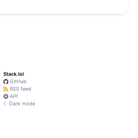
Stack.lol
GitHub
RSS feed
API
☾
Dark mode