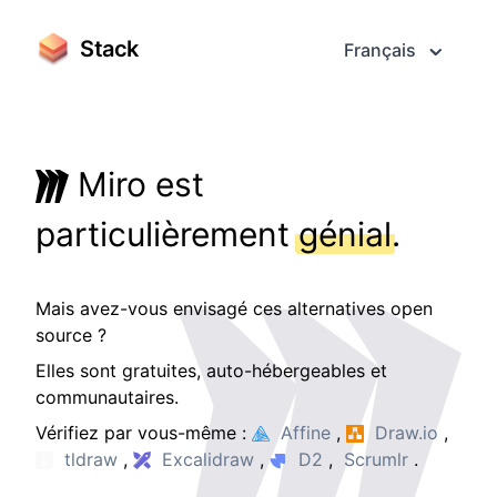
Stack
Français
Miro est
particulièrement
génial
.
Mais avez-vous envisagé ces alternatives open
source ?
Elles sont gratuites, auto-hébergeables et
communautaires.
Vérifiez par vous-même :
Affine
,
Draw.io
,
tldraw
,
Excalidraw
,
D2
,
Scrumlr
.