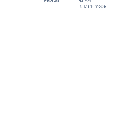
Recetas
API
☾
Dark mode