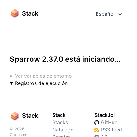
Stack
Español
Acceder a pantalla completa
Sparrow 2.37.0 está iniciando…
Ver variables de entorno
Registros de ejecución
Stack
Stack
Stack.lol
Stacks
GitHub
© 2026
Catálogo
RSS feed
Codename