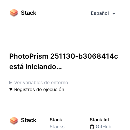
Stack
Español
Acceder a pantalla completa
PhotoPrism 251130-b3068414c
está iniciando…
Ver variables de entorno
Registros de ejecución
Stack
Stack
Stack.lol
Stacks
GitHub