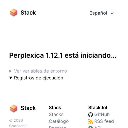
Stack
Español
Acceder a pantalla completa
Perplexica 1.12.1 está iniciando…
Ver variables de entorno
Registros de ejecución
Stack
Stack
Stack.lol
Stacks
GitHub
© 2026
Catálogo
RSS feed
Codename