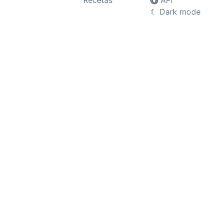
Recetas
API
☾
Dark mode