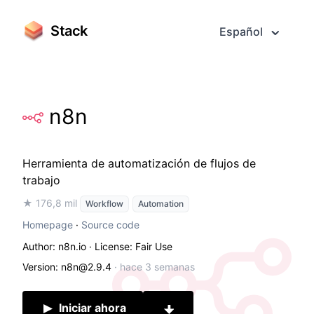
Stack
Español
n8n
Herramienta de automatización de flujos de
trabajo
★ 176,8 mil
Workflow
Automation
Homepage
·
Source code
Author: n8n.io
· License: Fair Use
Version: n8n@2.9.4
·
hace 3 semanas
Iniciar ahora