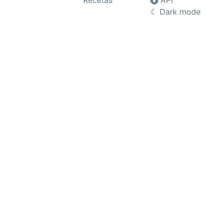
Recetas
API
☾
Dark mode