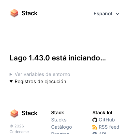
Stack
Español
Acceder a pantalla completa
Lago 1.43.0 está iniciando…
Ver variables de entorno
Registros de ejecución
Stack
Stack
Stack.lol
Stacks
GitHub
© 2026
Catálogo
RSS feed
Codename