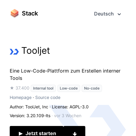
Stack
Deutsch
Tooljet
Eine Low-Code-Plattform zum Erstellen interner
Tools
★ 37.400
Internal tool
Low-code
No-code
Homepage
·
Source code
Author: ToolJet, Inc
· License: AGPL-3.0
Version: 3.20.109-lts
·
vor 3 Wochen
Jetzt starten