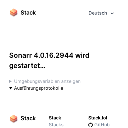
Stack
Deutsch
Greifen Sie darauf im Vollbildmodus zu
Sonarr 4.0.16.2944 wird
gestartet…
Umgebungsvariablen anzeigen
Ausführungsprotokolle
Stack
Stack
Stack.lol
Stacks
GitHub