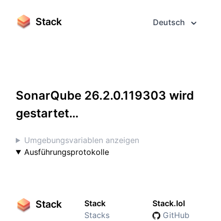
Stack
Deutsch
Greifen Sie darauf im Vollbildmodus zu
SonarQube 26.2.0.119303 wird
gestartet…
Umgebungsvariablen anzeigen
Ausführungsprotokolle
Stack
Stack
Stack.lol
Stacks
GitHub