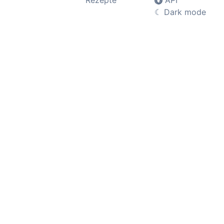
Rezepte
API
☾
Dark mode