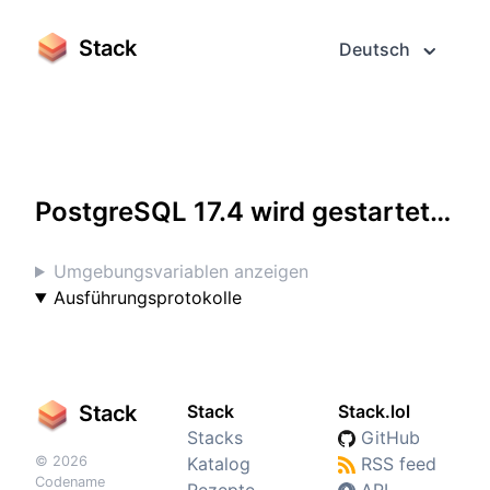
Stack
Deutsch
Greifen Sie darauf im Vollbildmodus zu
PostgreSQL 17.4 wird gestartet…
Umgebungsvariablen anzeigen
Ausführungsprotokolle
Stack
Stack
Stack.lol
Stacks
GitHub
© 2026
Katalog
RSS feed
Codename