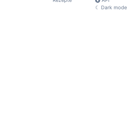
Rezepte
API
☾
Dark mode