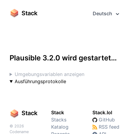
Stack
Deutsch
Greifen Sie darauf im Vollbildmodus zu
Plausible 3.2.0 wird gestartet…
Umgebungsvariablen anzeigen
Ausführungsprotokolle
Stack
Stack
Stack.lol
Stacks
GitHub
© 2026
Katalog
RSS feed
Codename