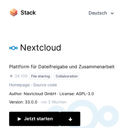
Stack
Deutsch
Nextcloud
Plattform für Dateifreigabe und Zusammenarbeit
★ 34.100
File sharing
Collaboration
Homepage
·
Source code
Author: Nextcloud GmbH
· License: AGPL-3.0
Version: 33.0.0
·
vor 3 Wochen
Jetzt starten