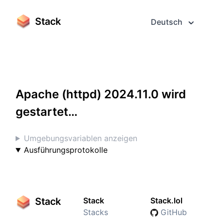
Stack
Deutsch
Greifen Sie darauf im Vollbildmodus zu
Apache (httpd) 2024.11.0 wird
gestartet…
Umgebungsvariablen anzeigen
Ausführungsprotokolle
Stack
Stack
Stack.lol
Stacks
GitHub