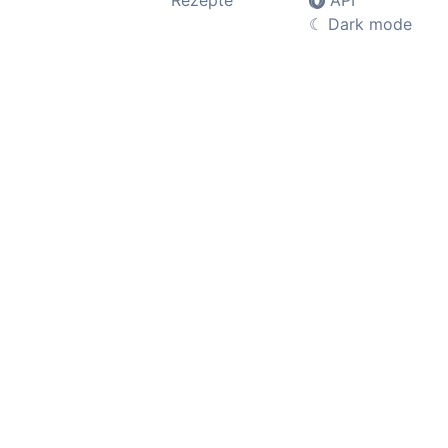
Rezepte
API
☾
Dark mode