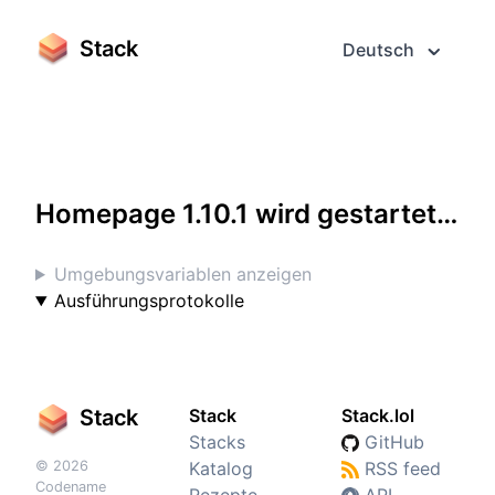
Stack
Deutsch
Greifen Sie darauf im Vollbildmodus zu
Homepage 1.10.1 wird gestartet…
Umgebungsvariablen anzeigen
Ausführungsprotokolle
Stack
Stack
Stack.lol
Stacks
GitHub
© 2026
Katalog
RSS feed
Codename