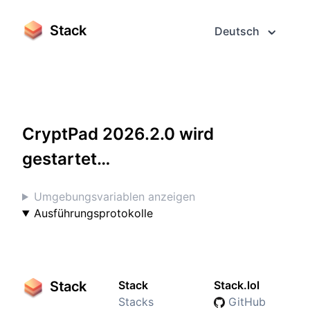
Stack
Deutsch
Greifen Sie darauf im Vollbildmodus zu
CryptPad 2026.2.0 wird
gestartet…
Umgebungsvariablen anzeigen
Ausführungsprotokolle
Stack
Stack
Stack.lol
Stacks
GitHub