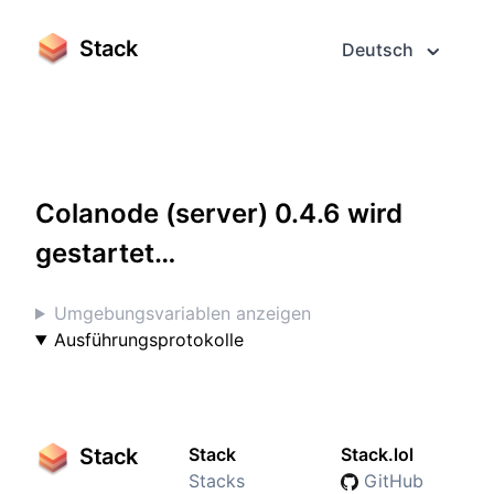
Stack
Deutsch
Greifen Sie darauf im Vollbildmodus zu
Colanode (server) 0.4.6 wird
gestartet…
Umgebungsvariablen anzeigen
Ausführungsprotokolle
Stack
Stack
Stack.lol
Stacks
GitHub