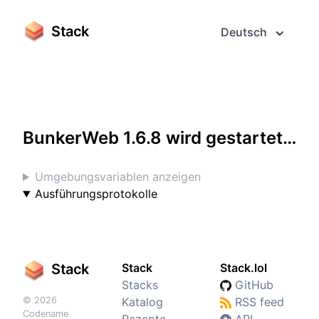
Stack
Deutsch
Greifen Sie darauf im Vollbildmodus zu
BunkerWeb 1.6.8 wird gestartet…
Umgebungsvariablen anzeigen
Ausführungsprotokolle
Stack
Stack
Stack.lol
Stacks
GitHub
© 2026
Katalog
RSS feed
Codename