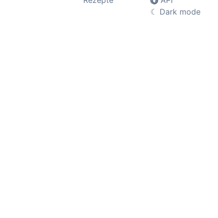
Rezepte
API
☾
Dark mode