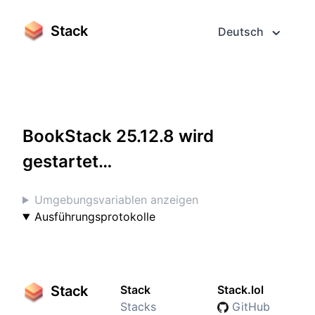
Stack
Deutsch
Greifen Sie darauf im Vollbildmodus zu
BookStack 25.12.8 wird
gestartet…
Umgebungsvariablen anzeigen
Ausführungsprotokolle
Stack
Stack
Stack.lol
Stacks
GitHub