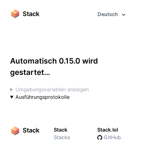
Stack
Deutsch
Greifen Sie darauf im Vollbildmodus zu
Automatisch 0.15.0 wird
gestartet…
Umgebungsvariablen anzeigen
Ausführungsprotokolle
Stack
Stack
Stack.lol
Stacks
GitHub