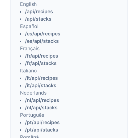
English
/api/recipes
/api/stacks
Español
/es/api/recipes
/es/api/stacks
Français
/fr/api/recipes
/fr/api/stacks
Italiano
/it/api/recipes
/it/api/stacks
Nederlands
/nl/api/recipes
/nl/api/stacks
Português
/pt/api/recipes
/pt/api/stacks
Română