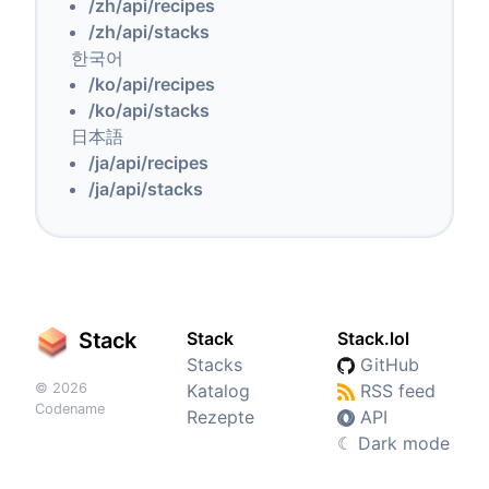
/zh/api/recipes
/zh/api/stacks
한국어
/ko/api/recipes
/ko/api/stacks
日本語
/ja/api/recipes
/ja/api/stacks
Stack
Stack
Stack.lol
Stacks
GitHub
© 2026
Katalog
RSS feed
Codename
Rezepte
API
☾
Dark mode