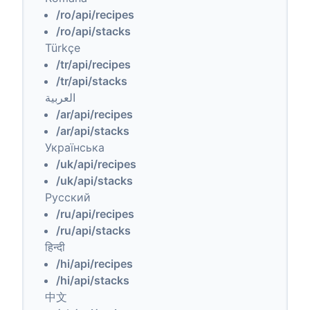
/ro/api/recipes
/ro/api/stacks
Türkçe
/tr/api/recipes
/tr/api/stacks
العربية
/ar/api/recipes
/ar/api/stacks
Українська
/uk/api/recipes
/uk/api/stacks
Русский
/ru/api/recipes
/ru/api/stacks
हिन्दी
/hi/api/recipes
/hi/api/stacks
中文