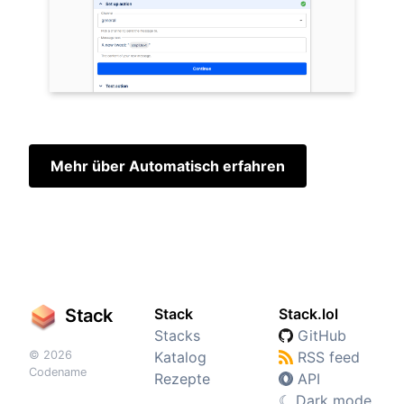
Mehr über Automatisch erfahren
Stack
Stack
Stack.lol
Stacks
GitHub
© 2026
Katalog
RSS feed
Codename
Rezepte
API
☾
Dark mode