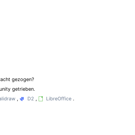
tracht gezogen?
nity getrieben.
alidraw
,
D2
,
LibreOffice
.