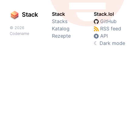
Stack
Stack
Stack.lol
Stacks
GitHub
© 2026
Katalog
RSS feed
Codename
Rezepte
API
☾
Dark mode