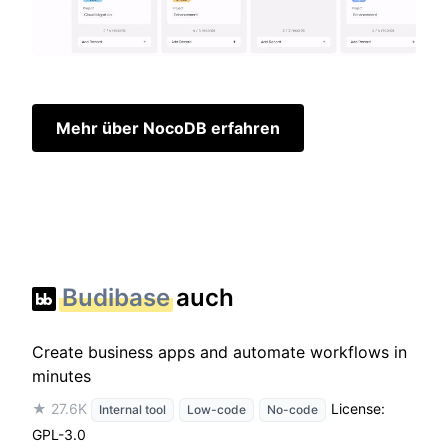
Mehr über NocoDB erfahren
Budibase
auch
Create business apps and automate workflows in
minutes
★ 27.6K
License:
Internal tool
Low-code
No-code
GPL-3.0