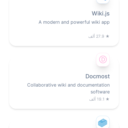
Wiki.js
A modern and powerful wiki app
★
27.9 ألف
Ⓓ
Docmost
Collaborative wiki and documentation
software
★
19.1 ألف