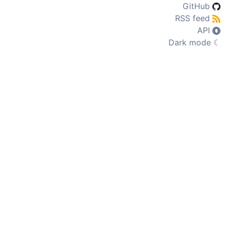
GitHub
RSS feed
API
Dark mode
☾