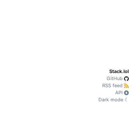
Stack.lol
GitHub
RSS feed
API
Dark mode
☾